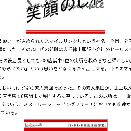
う願い」が込められたスマイルリンクルという社名。今回、発
顔だった。その森口氏の前職は大手紳士服販売会社のセールス
績、その後店長としても500店舗中1位の実績を収めるなど輝か
てもらいたい」という思いをかなえるため独立する。今のスマ
う。
においてはずぶの素人集団であった。その素人集団が、設立以来
く直営店で8店舗まで展開するに至っている。この成功は、「
口氏はいう。ミステリーショッピングリサーチにおいても後述
している。