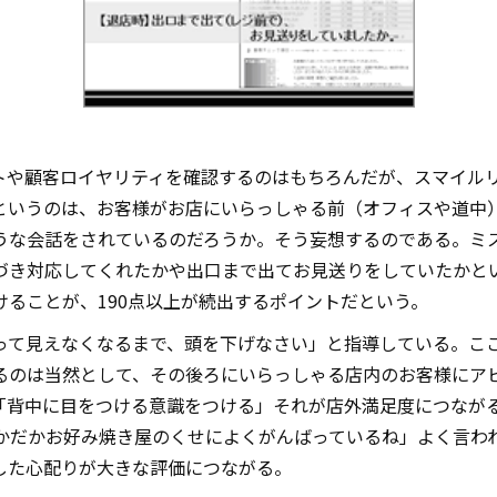
トや顧客ロイヤリティを確認するのはもちろんだが、スマイル
というのは、お客様がお店にいらっしゃる前（オフィスや道中
うな会話をされているのだろうか。そう妄想するのである。ミ
づき対応してくれたかや出口まで出てお見送りをしていたかと
ることが、190点以上が続出するポイントだという。
って見えなくなるまで、頭を下げなさい」と指導している。こ
るのは当然として、その後ろにいらっしゃる店内のお客様にア
「背中に目をつける意識をつける」それが店外満足度につなが
たかだかお好み焼き屋のくせによくがんばっているね」よく言わ
した心配りが大きな評価につながる。