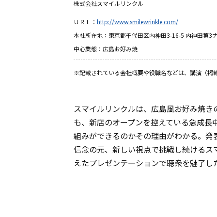
株式会社スマイルリンクル
ＵＲＬ：
http://www.smilewrinkle.com/
本社所在地：東京都千代田区内神田3-16-5 内神田第3
中心業態：広島お好み焼
※記載されている会社概要や役職名などは、講演（掲
スマイルリンクルは、広島風お好み焼きのBi
も、新店のオープンを控えている急成長
組みができるのかその理由がわかる。発
信念の元、新しい視点で挑戦し続けるス
えたプレゼンテーションで聴衆を魅了し