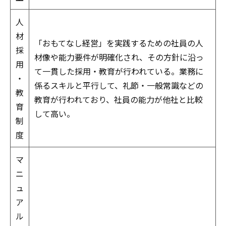
人
材
「おもてなし経営」を実践するための社員の人
採
材像や能力要件が明確化され、その方針に沿っ
用
て一貫した採用・教育が行われている。業務に
・
係るスキルと平行して、礼節・一般常識などの
教
教育が行われており、社員の能力が他社と比較
育
して高い。
制
度
マ
ニ
ュ
ア
ル