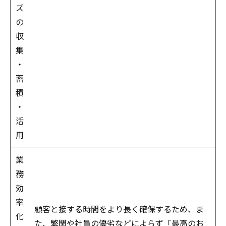
ズ
の
収
集
・
蓄
積
・
活
用
業
務
効
率
顧客と接する時間をより長く確保するため、ま
化
た、繁閑や社員の優劣などによらず「最高のお