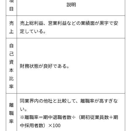
項
説明
目
売
売上総利益、営業利益などの業績面が黒字で安
上
定している。
自
己
資
財務状態が良好である。
本
比
率
同業界内の他社と比較して、離職率が高すぎな
離
い。
職
※離職率＝期中退職者数÷（期初従業員数＋期
率
中採用者数）×100