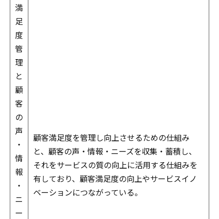
満
足
度
管
理
と
顧
客
の
声
顧客満足度を管理し向上させるための仕組み
・
と、顧客の声・情報・ニーズを収集・蓄積し、
情
それをサービスの質の向上に活用する仕組みを
報
有しており、顧客満足度の向上やサービスイノ
・
ベーションにつながっている。
ニ
ー