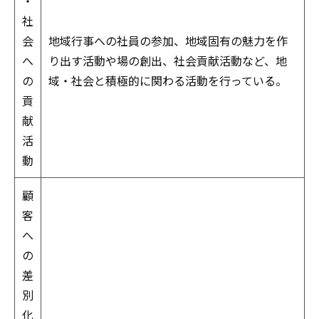
・
社
会
地域行事への社員の参加、地域固有の魅力を作
へ
り出す活動や場の創出、社会貢献活動など、地
の
域・社会と積極的に関わる活動を行っている。
貢
献
活
動
顧
客
へ
の
差
別
化