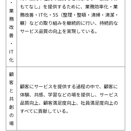
・
もてなし」を提供するために、業務効率化・業
業
務改善・IT化・5S（整理・整頓・清掃・清潔・
務
躾）などの取り組みを継続的に行い、持続的な
改
サービス品質の向上を実現している。
善
・
IT
化
顧
客
顧客にサービスを提供する過程の中で、顧客に
と
体験、共感、学習などの場を提供し、サービス
共
品質向上、顧客満足度向上、社員満足度向上の
創
すべてに貢献している。
の
場