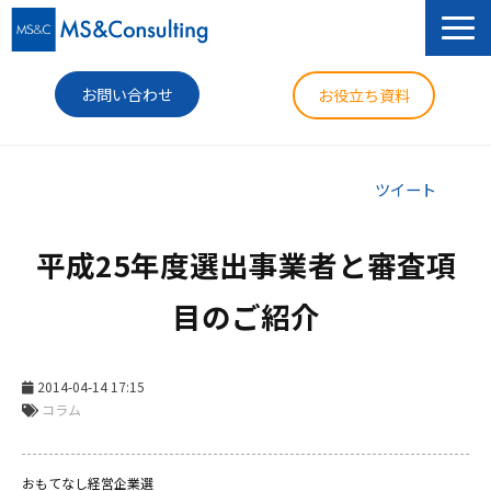
お問い合わせ
お役立ち資料
サービス
ツイート
セミナー
平成25年度選出事業者と審査項
導入事例
目のご紹介
コラム
ニュース
2014-04-14 17:15
コラム
企業情報
おもてなし経営企業選