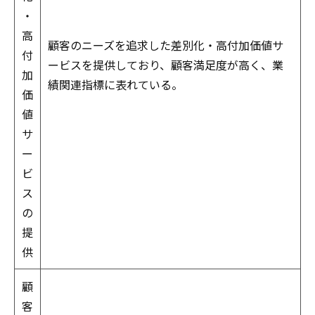
・
高
顧客のニーズを追求した差別化・高付加価値サ
付
ービスを提供しており、顧客満足度が高く、業
加
績関連指標に表れている。
価
値
サ
ー
ビ
ス
の
提
供
顧
客