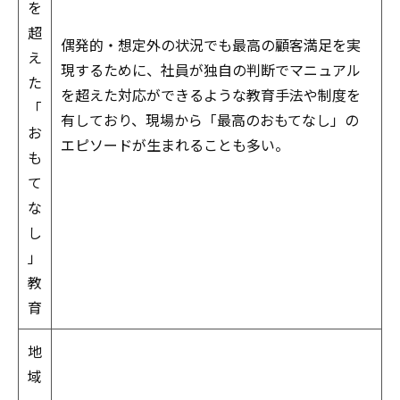
を
超
偶発的・想定外の状況でも最高の顧客満足を実
え
現するために、社員が独自の判断でマニュアル
た
を超えた対応ができるような教育手法や制度を
「
有しており、現場から「最高のおもてなし」の
お
エピソードが生まれることも多い。
も
て
な
し
」
教
育
地
域