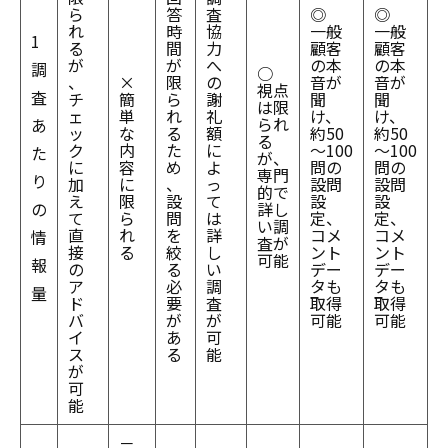
ら
答
査
◎
◎
れ
時
協
一般
一般
1
る
間
力
顧客
顧客
が
が
へ
の本
の本
調
○
、
×
限
の
音が
音が
視点
査
チ
簡
ら
謝
聞
聞
は限
ェ
単
れ
礼
け、
け、
られ
あ
ッ
な
る
額
約50
約50
る
ク
内
た
に
～100
～100
た
が、
に
容
め
よ
問の
問の
専門
り
加
に
、
っ
設問
設問
的で
え
限
設
て
設
設
の
詳し
て
ら
問
は
定、
定、
い調
直
れ
を
詳
コメ
コメ
情
査が
接
る
絞
し
ント
ント
可能
報
の
る
い
デー
デー
ア
必
調
タも
タも
量
ド
要
査
取得
取得
バ
が
が
可能
可能
イ
あ
可
ス
る
能
が
可
能
－