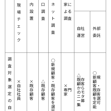
内
口
ネ
家に
現
設
調
ッ
よる
場
置
査
ト
調査
チ
調
ェ
自社
外部
査
ッ
運営
委託
ク
調
○
新
査
規
対
顧
○
△
客
新規
既存
象
×
×
△
・
顧
顧客
自
既
既
既
×
客・
選
から
社
存
存
存
専門
既存
のモ
定
社
顧
顧
顧
家
顧客
ニタ
員
客
客
客
を選
の
ー募
を
定可
集
選
能
自
定