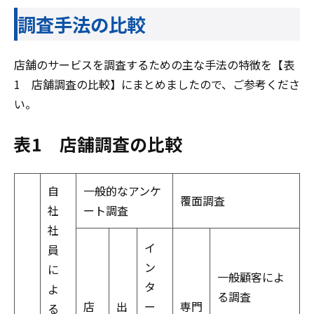
調査手法の比較
店舗のサービスを調査するための主な手法の特徴を【表
1 店舗調査の比較】にまとめましたので、ご参考くださ
い。
表1 店舗調査の比較
自
一般的なアンケ
覆面調査
社
ート調査
社
イ
員
ン
に
一般顧客によ
タ
よ
る調査
店
出
ー
専門
る