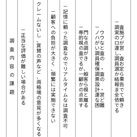
ク
－
レ
－
記
ー
顧
憶
ム
客
に
－
な
へ
頼
－
－
調査
－
い
の
っ
専門
ノウ
実施
正
し
負
た
的な
ハウ
のプ
当
、
調
担
調
視点
がな
ロが
な
賞
が
査
の調
いと
運営
査
評
賛
大
な
査が
調査
し、
価
の
内
き
の
でき
員の
調査
が
声
く
で
る
確
員お
容
難
な
、
リ
が、
保・
選定
し
ど
頻
ア
一般
調査
から
の
い
、
繁
ル
顧客
票の
結果
場
両
課
に
タ
から
設
報告
合
極
は
イ
の視
計・
まで
題
が
端
実
ム
点と
運営
全て
あ
の
施
な
乖離
など
依頼
る
意
で
は
する
困難
でき
見
き
調
る
が
な
査
多
い
不
く
可
な
る