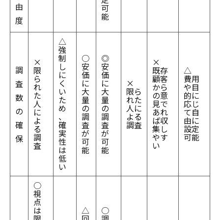
由
可
能
度
△
強
制
○
◎
×
×
し
安
安
調
限
既存
△
に
価
価
ら
顧客
費用
く
に
に
×
査
れ
から
や目
い
大
大
限ら
た
の意
的に
数
た
量
量
れた
人
見で
応じ
め
の
の
人に
の
に
あれ
て自
、
調
調
よる
よ
ば収
由に
確
確
査
査
調査
る
集し
設定
実
が
が
調
やす
可能
保
性
可
可
査
い
は
能
能
低
い
○
視
点
は
△
○
限
回
調