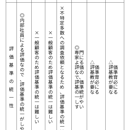
×
不
◎
特
内
定
部
多
社
×
×
数
員
一
一
へ
に
般
般
の
よ
顧
顧
調
◎
評
る
客
客
査
専門
評
価
の
の
依
家に
価
た
た
頼
よる
△
△
な
基
め
め
と
評価
評価
評価
の
評
評
な
なの
基準
基準
準
で
価
価
る
で、
教育
教育
、
の
基
基
た
評価
が必
が必
評
準
準
め
基準
要に
要に
統
価
の
の
、
の統
なる
なる
基
統
統
評
一が
一
準
一
一
価
しや
の
性
は
は
基
すい
統
難
難
準
一
し
し
の
が
い
い
統
し
一
や