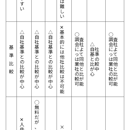
は
す
難
い
し
い
✕
△
△
△
基
○
○
自
自
自
本
調査
調査
社
社
社
的
会社
△
会社
基
基
基
に
基
によ
自社
によ
準
準
準
は
って
基準
って
準
と
と
と
他
は同
との
は同
の
の
の
社
比
業他
比較
業他
比
比
比
比
社と
が中
社と
較
較
較
較
較
の比
心
の比
が
が
が
は
較が
較が
中
中
中
不
可能
可能
心
心
心
可
能
◯
無
料
だ
✕
が
人
、
×
件