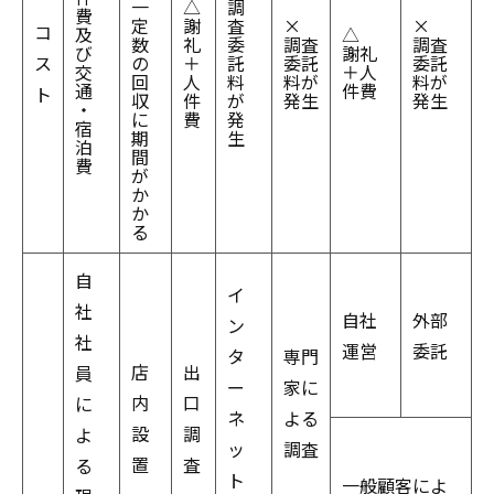
一
△
調
費
定
謝
査
×
×
コ
及
△
数
礼
委
調査
調査
び
謝礼
ス
の
＋
託
委託
委託
交
＋人
回
人
料
料が
料が
通
件費
ト
収
件
が
発生
発生
・
に
費
発
宿
期
生
泊
間
費
が
か
か
る
自
イ
社
自社
外部
ン
社
運営
委託
タ
専門
店
出
員
ー
家に
内
口
に
ネ
よる
設
調
よ
ッ
調査
置
査
る
ト
一般顧客によ