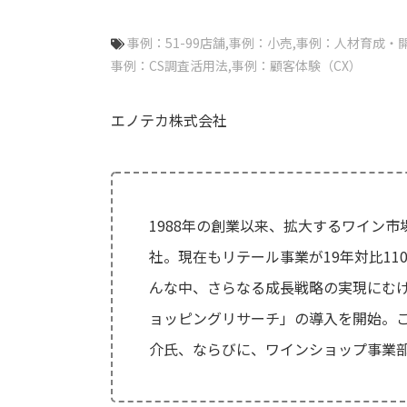
事例：51-99店舗
事例：小売
事例：人材育成・
事例：CS調査活用法
事例：顧客体験（CX）
エノテカ株式会社
1988年の創業以来、拡大するワイン
社。現在もリテール事業が19年対比1
んな中、さらなる成長戦略の実現にむ
ョッピングリサーチ」の導入を開始。こ
介氏、ならびに、ワインショップ事業部