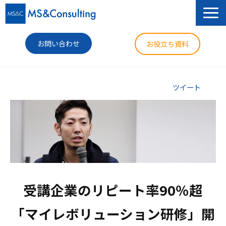
お問い合わせ
お役立ち資料
サービス
ツイート
セミナー
導入事例
コラム
ニュース
受講企業のリピート率90％超

企業情報
「マイレボリューション研修」開