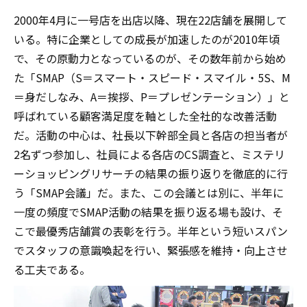
2000年4月に一号店を出店以降、現在22店舗を展開して
いる。特に企業としての成長が加速したのが2010年頃
で、その原動力となっているのが、その数年前から始め
た「SMAP（S＝スマート・スピード・スマイル・5S、M
＝身だしなみ、A＝挨拶、P＝プレゼンテーション）」と
呼ばれている顧客満足度を軸とした全社的な改善活動
だ。活動の中心は、社長以下幹部全員と各店の担当者が
2名ずつ参加し、社員による各店のCS調査と、ミステリ
ーショッピングリサーチの結果の振り返りを徹底的に行
う「SMAP会議」だ。また、この会議とは別に、半年に
一度の頻度でSMAP活動の結果を振り返る場も設け、そ
こで最優秀店舗賞の表彰を行う。半年という短いスパン
でスタッフの意識喚起を行い、緊張感を維持・向上させ
る工夫である。