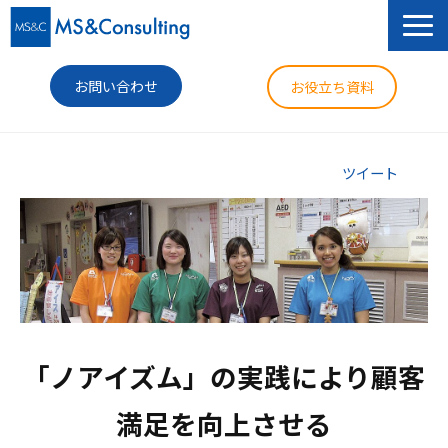
お問い合わせ
お役立ち資料
サービス
ツイート
セミナー
導入事例
コラム
ニュース
「ノアイズム」の実践により顧客
企業情報
満足を向上させる