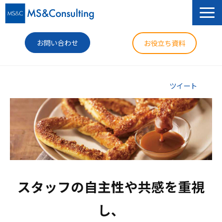
お問い合わせ
お役立ち資料
サービス
ツイート
セミナー
導入事例
コラム
ニュース
スタッフの自主性や共感を重視
企業情報
し、
