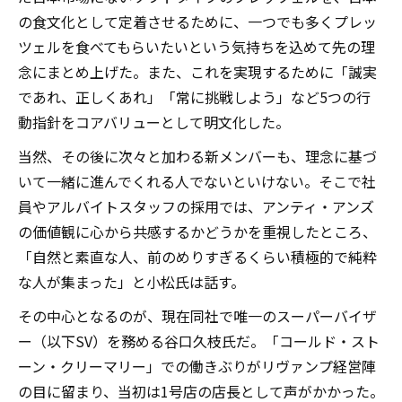
の食文化として定着させるために、一つでも多くプレッ
ツェルを食べてもらいたいという気持ちを込めて先の理
念にまとめ上げた。また、これを実現するために「誠実
であれ、正しくあれ」「常に挑戦しよう」など5つの行
動指針をコアバリューとして明文化した。
当然、その後に次々と加わる新メンバーも、理念に基づ
いて一緒に進んでくれる人でないといけない。そこで社
員やアルバイトスタッフの採用では、アンティ・アンズ
の価値観に心から共感するかどうかを重視したところ、
「自然と素直な人、前のめりすぎるくらい積極的で純粋
な人が集まった」と小松氏は話す。
その中心となるのが、現在同社で唯一のスーパーバイザ
ー（以下SV）を務める谷口久枝氏だ。「コールド・スト
ーン・クリーマリー」での働きぶりがリヴァンプ経営陣
の目に留まり、当初は1号店の店長として声がかかった。