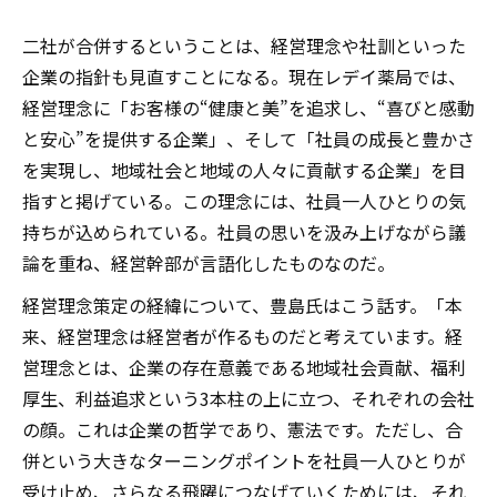
二社が合併するということは、経営理念や社訓といった
企業の指針も見直すことになる。現在レデイ薬局では、
経営理念に「お客様の“健康と美”を追求し、“喜びと感動
と安心”を提供する企業」、そして「社員の成長と豊かさ
を実現し、地域社会と地域の人々に貢献する企業」を目
指すと掲げている。この理念には、社員一人ひとりの気
持ちが込められている。社員の思いを汲み上げながら議
論を重ね、経営幹部が言語化したものなのだ。
経営理念策定の経緯について、豊島氏はこう話す。「本
来、経営理念は経営者が作るものだと考えています。経
営理念とは、企業の存在意義である地域社会貢献、福利
厚生、利益追求という3本柱の上に立つ、それぞれの会社
の顔。これは企業の哲学であり、憲法です。ただし、合
併という大きなターニングポイントを社員一人ひとりが
受け止め、さらなる飛躍につなげていくためには、それ