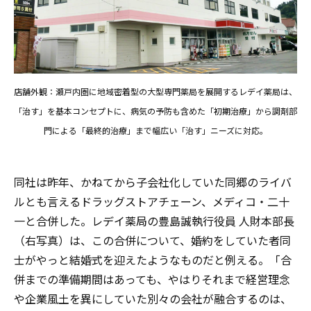
店舗外観：瀬戸内圏に地域密着型の大型専門薬局を展開するレデイ薬局は、
「治す」を基本コンセプトに、病気の予防も含めた「初期治療」から調剤部
門による「最終的治療」まで幅広い「治す」ニーズに対応。
同社は昨年、かねてから子会社化していた同郷のライバ
ルとも言えるドラッグストアチェーン、メディコ・二十
一と合併した。レデイ薬局の豊島誠執行役員 人財本部長
（右写真）は、この合併について、婚約をしていた者同
士がやっと結婚式を迎えたようなものだと例える。「合
併までの準備期間はあっても、やはりそれまで経営理念
や企業風土を異にしていた別々の会社が融合するのは、