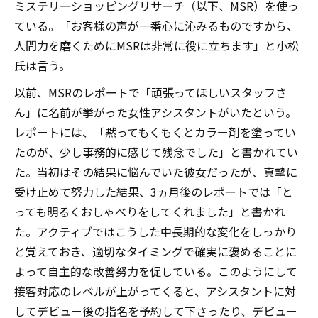
ミステリーショッピングリサーチ（以下、MSR）を使っ
ている。「お客様の声が一番心に沁みるものですから、
人間力を磨くためにMSRは非常に役に立ちます」と小松
氏は言う。
以前、MSRのレポートで「頑張ってほしいスタッフさ
ん」に名前が挙がった女性アシスタントがいたという。
レポートには、「黙ってもくもくとカラー剤を塗ってい
たのが、少し事務的に感じて残念でした」と書かれてい
た。当初はその結果に悩んでいた彼女だったが、真摯に
受け止めて努力した結果、3ヵ月後のレポートでは「と
っても明るくおしゃべりをしてくれました」と書かれ
た。アクティブではこうした中長期的な変化をしっかり
と覚えておき、適切なタイミングで確実に褒めることに
よって自主的な改善努力を促している。このようにして
接客対応のレベルが上がってくると、アシスタントに対
してデビュー後の指名を予約して下さったり、デビュー