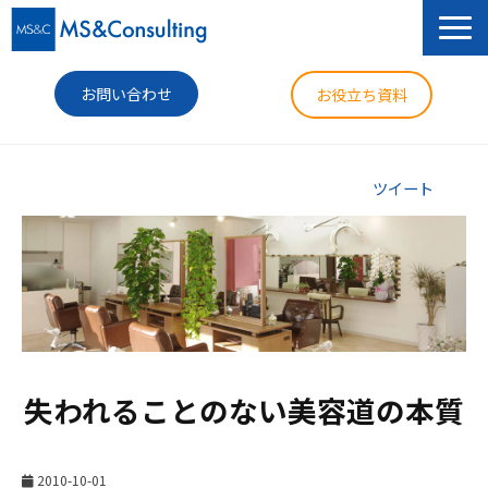
お問い合わせ
お役立ち資料
サービス
ツイート
セミナー
導入事例
コラム
ニュース
失われることのない美容道の本質
企業情報
2010-10-01