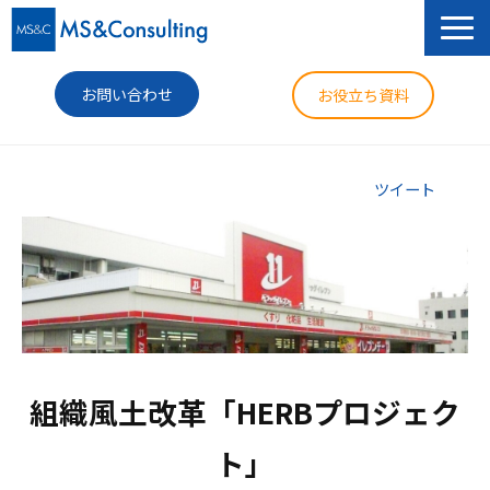
お問い合わせ
お役立ち資料
サービス
ツイート
セミナー
導入事例
コラム
ニュース
組織風土改革「HERBプロジェク
企業情報
ト」
