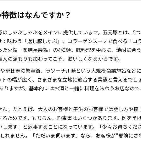
の特徴はなんですか？
豚のしゃぶしゃぶをメインに提供しています。五元豚とは、5つ
けて味わう「返し豚しゃぶ」、コラーゲンスープで食べる「コ
った火鍋「薬膳長寿鍋」の4種類。豚料理を中心に、焼酎に合
理人の温もりも加わってこそ、おいしくなるからです。
街や恵比寿の繁華街、ラゾーナ川崎という大規模商業施設など
ットの幅が広く、さまざまな立地に適合する業態と言えるでし
もありますが、基本的にはお酒と一緒に料理を味わうお店なの
せん。たとえば、大人のお客様と子供のお客様では話し方や接
するためです。もちろん、約束事はいくつかあります。例を挙
いします」と返事することになっています。「少々お待ちくださ
もしれません。「ただいま伺います」なら、お客様が“邪険にさ