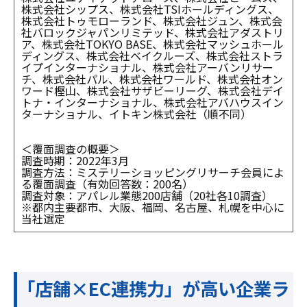
株式会社シップス、株式会社TSIホールディングス、
株式会社トゥモローランド、株式会社ジュン、株式会
社バロックジャパンリミテッド、株式会社アダストリ
ア、株式会社TOKYO BASE、株式会社マッシュホール
ディングス、株式会社ベイクルーズ、株式会社ストラ
イプインターナショナル、株式会社アーバンリサー
チ、株式会社パル、株式会社ワールド、株式会社オン
ワード樫山、株式会社サザビーリーグ、株式会社デイ
トナ・インターナショナル、株式会社アバハウスイン
ターナショナル、イトキン株式会社（順不同）
＜覆面調査の概要＞
調査時期：2022年3月
調査方法：ミステリーショッピングリサーチ会員によ
る覆面調査（有効回答数：200名）
調査対象：アパレル業態200店舗（20社各10調査）
※都内主要都市、大阪、福岡、名古屋、札幌を中心に
当社選定
「店舗×EC連携力」が高い企業ラ