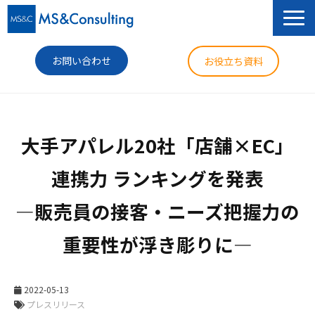
お問い合わせ
お役立ち資料
サービス
大手アパレル20社「店舗×EC」
セミナー
連携力 ランキングを発表

導入事例
―販売員の接客・ニーズ把握力の
コラム
重要性が浮き彫りに―
ニュース
企業情報
2022-05-13
プレスリリース