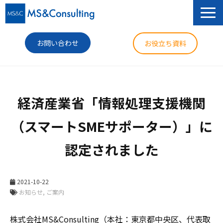
お問い合わせ
お役立ち資料
サービス
経済産業省「情報処理支援機関
セミナー
（スマートSMEサポーター）」に
導入事例
認定されました
コラム
ニュース
2021-10-22
企業情報
お知らせ
ご案内
株式会社
MS&Consulting
（本社：東京都中央区、代表取