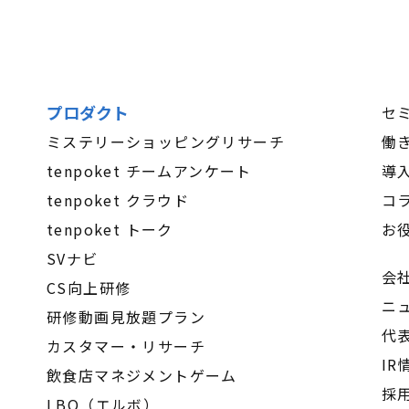
プロダクト
セ
ミステリーショッピングリサーチ
働
tenpoket チームアンケート
導
tenpoket クラウド
コ
tenpoket トーク
お
SVナビ
会
CS向上研修
ニ
研修動画見放題プラン
代
カスタマー・リサーチ
IR
飲食店マネジメントゲーム
採
LBO（エルボ）