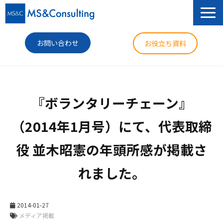
お問い合わせ
お役立ち資料
サービス
『ボランタリーチェーン』
セミナー
（2014年1月号）にて、代表取締
導入事例
役 並木昭憲の年頭所感が掲載さ
コラム
れました。
ニュース
企業情報
2014-01-27
メディア掲載