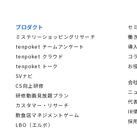
プロダクト
セ
ミステリーショッピングリサーチ
働
tenpoket チームアンケート
導
tenpoket クラウド
コ
tenpoket トーク
お
SVナビ
会
CS向上研修
ニ
研修動画見放題プラン
代
カスタマー・リサーチ
IR
飲食店マネジメントゲーム
採
LBO（エルボ）