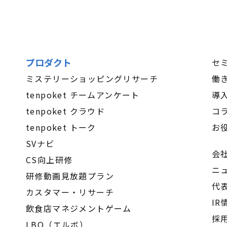
プロダクト
セ
ミステリーショッピングリサーチ
働
tenpoket チームアンケート
導
tenpoket クラウド
コ
tenpoket トーク
お
SVナビ
会
CS向上研修
ニ
研修動画見放題プラン
代
カスタマー・リサーチ
IR
飲食店マネジメントゲーム
採
LBO（エルボ）