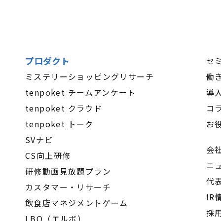
プロダクト
セ
ミステリーショッピングリサーチ
働
tenpoket チームアンケート
導
tenpoket クラウド
コ
tenpoket トーク
お
SVナビ
会
CS向上研修
ニ
研修動画見放題プラン
代
カスタマー・リサーチ
IR
飲食店マネジメントゲーム
採
LBO（エルボ）