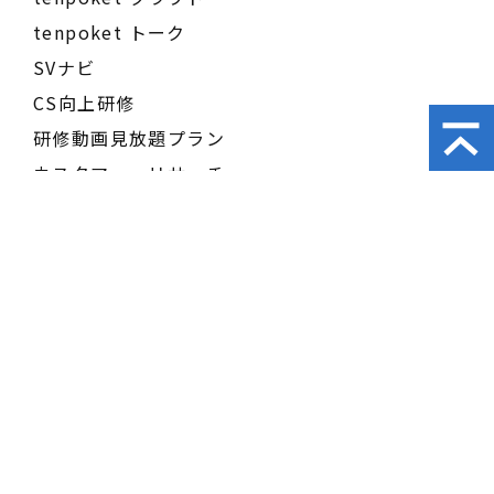
tenpoket トーク
SVナビ
CS向上研修
研修動画見放題プラン
カスタマー・リサーチ
飲食店マネジメントゲーム
LBO（エルボ）
セミナー
働きたい店舗アワード
導入事例
コラム
お役立ち資料
会社概要