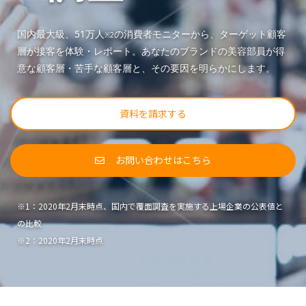
国内最大級、51万人
の消費者モニターから、ターゲット顧客
※2
層が接客を体験・レポート。あなたのブランドの美容部員が得
意な顧客層・苦手な顧客層と、その要因を明らかにします。
資料を請求する
お問い合わせはこちら
※1：2020年2月末時点、国内で覆面調査を実施する上場企業の公表値と
の比較
※2：2020年2月末時点