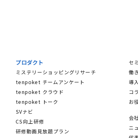
プロダクト
セ
ミステリーショッピングリサーチ
働
tenpoket チームアンケート
導
tenpoket クラウド
コ
tenpoket トーク
お
SVナビ
会
CS向上研修
ニ
研修動画見放題プラン
代