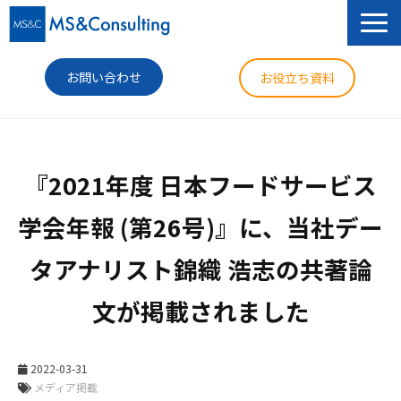
お問い合わせ
お役立ち資料
サービス
『2021年度 日本フードサービス
セミナー
学会年報 (第26号)』に、当社デー
導入事例
タアナリスト錦織 浩志の共著論
コラム
文が掲載されました
ニュース
企業情報
2022-03-31
メディア掲載