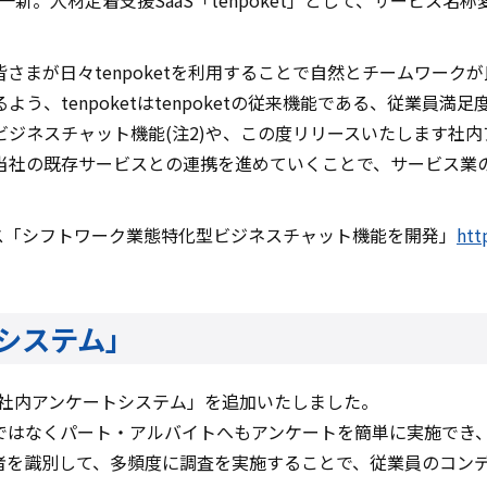
を一新。人材定着支援SaaS「tenpoket」として、サービ
さまが日々tenpoketを利用することで自然とチームワーク
う、tenpoketはtenpoketの従来機能である、従業員
ジネスチャット機能(注2)や、この度リリースいたします社内ア
当社の既存サービスとの連携を進めていくことで、サービス業
リース「シフトワーク業態特化型ビジネスチャット機能を開発」
htt
システム」
度「社内アンケートシステム」を追加いたしました。
ではなくパート・アルバイトへもアンケートを簡単に実施でき
者を識別して、多頻度に調査を実施することで、従業員のコン