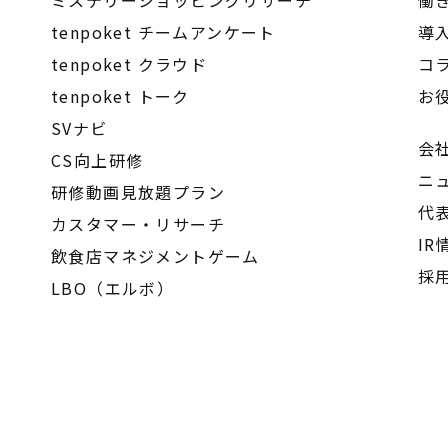
ミステリーショッピングリサーチ
働
tenpoket チームアンケート
導
tenpoket クラウド
コ
tenpoket トーク
お
SVナビ
会
CS向上研修
ニ
研修動画見放題プラン
代
カスタマー・リサーチ
IR
飲食店マネジメントゲーム
採
LBO（エルボ）