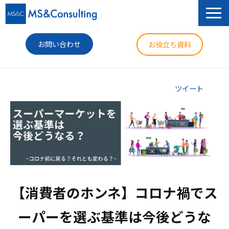
お問い合わせ
お役立ち資料
サービス
ツイート
セミナー
導入事例
コラム
ニュース
【消費者のホンネ】コロナ禍でス
企業情報
ーパーを選ぶ基準は今後どうな