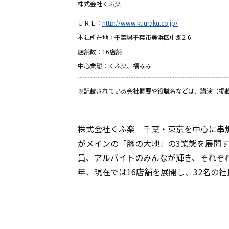
株式会社くふ楽
ＵＲＬ：
http://www.kuuraku.co.jp/
本社所在地：千葉県千葉市美浜区中瀬2-6
店舗数：16店舗
中心業態：くふ楽、福みみ
※記載されている会社概要や役職名などは、講演（掲
株式会社くふ楽 千葉・東京を中心に串
がメインの「豚の大地」の3業態を展開す
員、アルバイトのみんなが輝き、それぞ
年、現在では16店舗を展開し、32名の