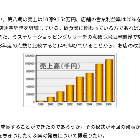
。第八期の売上は10億9,154万円、店舗の営業利益率は20
全店黒字経営を継続している。飲食業に関わっている方であれ
た、ミステリーショッピングリサーチの点数も居酒屋業界で常
003年度の点数と比較すると14％伸びていることから、お店の
に成長することができたのであろうか。その秘訣が今回の発表
を惹きつけたくふ楽の発表について振返りたい。