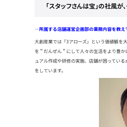
「スタッフさんは宝」の社風が
―
所属する店舗運営企画部の業務内容を教え
大創産業では「3アローズ」という価値観を
を＂だんぜん＂にして人々の生活をより豊か
ュアル作成や研修
の
実施、店舗が困っ
て
いる
をしています
。