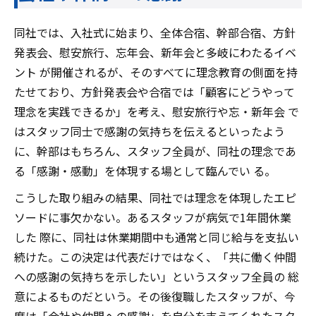
同社では、入社式に始まり、全体合宿、幹部合宿、方針
発表会、慰安旅行、忘年会、新年会と多岐にわたるイベ
ント が開催されるが、そのすべてに理念教育の側面を持
たせており、方針発表会や合宿では「顧客にどうやって
理念を実践できるか」を考え、慰安旅行や忘・新年会 で
はスタッフ同士で感謝の気持ちを伝えるといったよう
に、幹部はもちろん、スタッフ全員が、同社の理念であ
る「感謝・感動」を体現する場として臨んでい る。
こうした取り組みの結果、同社では理念を体現したエピ
ソードに事欠かない。あるスタッフが病気で1年間休業
した 際に、同社は休業期間中も通常と同じ給与を支払い
続けた。この決定は代表だけではなく、「共に働く仲間
への感謝の気持ちを示したい」というスタッフ全員の 総
意によるものだという。その後復職したスタッフが、今
度は「会社や仲間への感謝」を自分を支えてくれたスタ