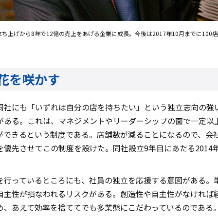
立ち上げから8年で12億の売上をあげる企業に成長。今後は2017年10月までに10
花を咲かす
同社にも「いずれは自分の店を持ちたい」という独立志向の強
がある。これは、マネジメントやリーダーシップの面で一定以
ができるという制度である。店舗数が減ることになるので、会
優先させてこの制度を設けた。同社設立9年目にあたる2014年
を行っているところにも、社員の独立を応援する意図がある。
自主性が損なわれるリスクがある。創造性や自主性がなければ
め、あえて効率を捨ててでも多業態にこだわっているのである