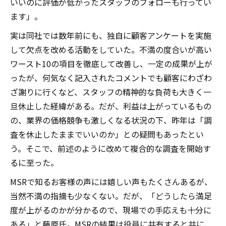
いいのに評価が低かったスタッフのフォローも行ってい
ます」。
実は同社では数年前にも、独自に顧客アンケートを実施
して欠点を改める活動をしていた。不満の度合いが高い
ワースト10の項目を徹底して改善し、一定の成果が上が
ったが、何気なく記入されたコメントでも顧客にわざわ
ざ謝りに行くなど、スタッフの精神的な負荷も大きく一
旦休止した経緯がある。だが、利益は上がっているもの
の、業界の価格競争も激しくなる状況の下、昨年は「調
査を休止したままでいいのか」との疑問もあったとい
う。そこで、前述のように改めて複合的な調査を開始す
るに至った。
MSRで知るお客様の声には嬉しい声もたくさんあるが、
当然不満の指摘も少なくない。だが、「どうしたら満足
度が上がるのかが分かるので、現場での手応えも十分に
ある」と藤原氏。MSRの結果は役員に共有すると共に、