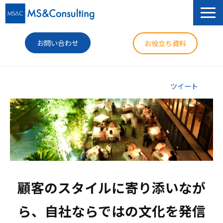
お問い合わせ
お役立ち資料
サービス
ツイート
セミナー
導入事例
コラム
ニュース
顧客のスタイルに寄り添いなが
企業情報
ら、自社ならではの文化を発信