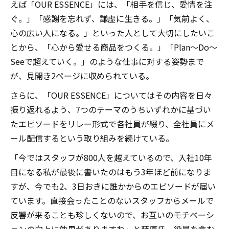
えば「OUR ESSENCE」には、「相手を信じ、愛情を注
ぐ。」「感謝を忘れず、謙虚に生きる。」「気前よく、
心の広い人になる。」といった人として大切にしたいこ
とから、「心から愛せる商品をつくる。」「Plan～Do～
Seeで超えていく。」のような仕事に対する姿勢まで
が、見開き2ページに収められている。
さらに、「OUR ESSENCE」についてはその内容を日々
振り返れるよう、7つのテーマのうちいずれかに基づい
たエピソードをリレー形式で各社員が綴り、全社員にメ
ール配信するという取り組みを続けている。
「今ではスタッフが800人を越えているので、入社10年
目になる私が最後に書いたのはもう3年ほど前になりま
すが、今でも2、3日おきに誰かからのエピソードが届い
ています。直接会ったことのないスタッフからメールで
反響が来ることも珍しくないので、お互いのモチベーシ
ョンの向上に効果がありますね」と藤原氏。役員を含む