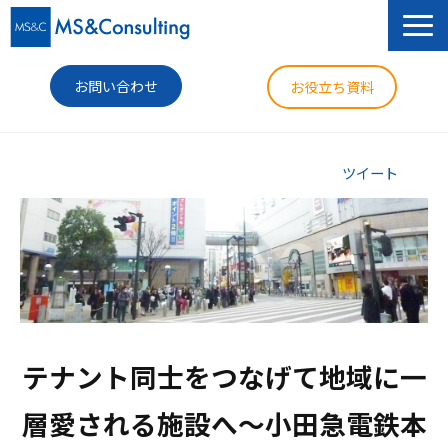
お問い合わせ
お役立ち資料
サービス
ツイート
セミナー
導入事例
コラム
ニュース
テナント同士をつなげて地域に一
企業情報
層愛される施設へ～小田急電鉄本