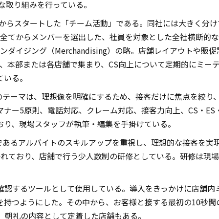
まな取り組みを行っている。
0月からスタートした「チーム活動」である。同社には大きく分
プ全てからメンバーを選出した、社員を対象とした全社横断的
ダイジング（Merchandising）の略。店舗レイアウトや
り、本部または各店舗で集まり、CS向上について定期的にミー
ている。
ムのテーマは、理想像を明確にするため、接客だけに焦点を絞り、
ナー5原則、電話対応、クレーム対応、接客力向上、CS・ES
おり、現場スタッフが執筆・編集を手掛けている。
役であるアルバイトのスキルアップを重視し、理想的な接客を実
かれており、店舗で行う少人数制の研修としている。研修は現
を確認するツールとして使用している。導入をきっかけに店舗内
を持つようにした。その中から、お客様と接する最初の10秒間
れ、朝礼の内容として定着した店舗もある。