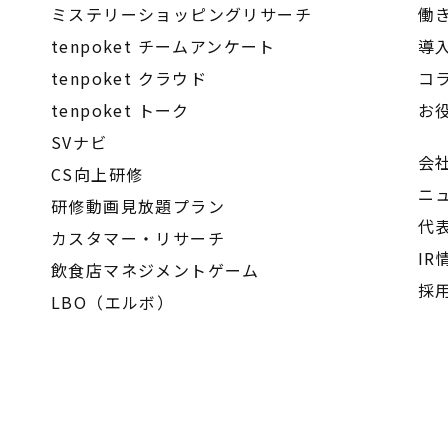
ミステリーショッピングリサーチ
働
tenpoket チームアンケート
導
tenpoket クラウド
コ
tenpoket トーク
お
SVナビ
会
CS向上研修
ニ
研修動画見放題プラン
代
カスタマー・リサーチ
IR
飲食店マネジメントゲーム
採
LBO（エルボ）