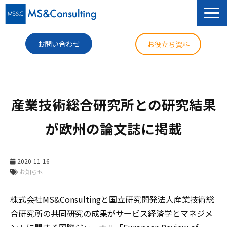
お問い合わせ
お役立ち資料
サービス
産業技術総合研究所との研究結果
セミナー
が欧州の論文誌に掲載
導入事例
コラム
2020-11-16
ニュース
お知らせ
企業情報
株式会社MS&Consultingと国立研究開発法人産業技術総
合研究所の共同研究の成果がサービス経済学とマネジメ