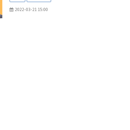
2022-03-21 15:00
プロダクト
セ
ミステリーショッピングリサーチ
働
tenpoket チームアンケート
導
tenpoket クラウド
コ
tenpoket トーク
お
SVナビ
会
CS向上研修