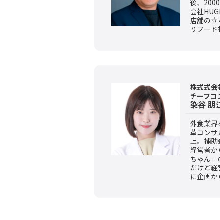
後、20
会社HU
店舗の立
りフード
株式式会社M
チーフコ
染谷 朋
外食業界
革コンサ
上。補助
経営者か
ちゃん」
だけど経
に企画か