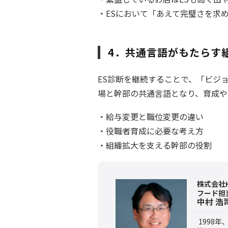
・ESにおいて「あえて完璧さを求
4．共通言語がもたらす
ES診断を継続することで、「ビジ
場と幹部の共通言語となり、育成や
・給与変更と職位変更の違い
・役職者育成に必要な考え方
・組織拡大を支える幹部の役割
株式会社H
フード担
中村 浩
1998