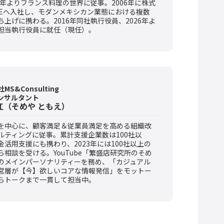
00年よりフランス料理の世界に従事。2006年に株式
GEへ入社し、モダンメキシカン業態における複数
ち上げに携わる。2016年同社執行役員、2026年よ
担当執行役員に就任（現任）。
S&Consulting
ンサルタント
江（そめや ともえ）
を中心に、顧客満足＆従業員満足を高める組織改
ルティングに従事。累計支援企業数は100社以
金活用支援にも携わり、2023年には100社以上の
ら相談を受ける。YouTube「繁盛店研究所のそめ
のメインパーソナリティーを務め、「カジュアル
営層が【今】欲しいコアな情報発信」をモットー
らトークまで一貫して担当中。