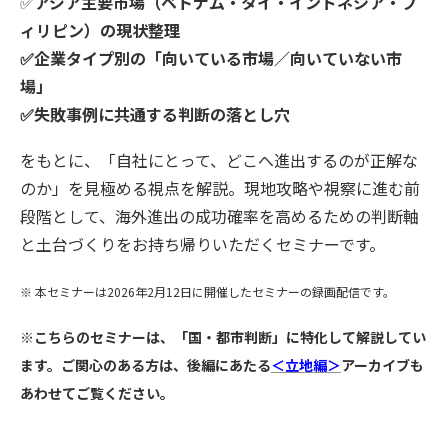
✅
アジア主要市場（ベトナム・タイ・インドネシア・フ
ィリピン）の現状整理
✅企業タイプ別の「向いている市場／向いていない市
場」
✅失敗事例に共通する判断の落とし穴
をもとに、「自社にとって、どこへ進出するのが正解な
のか」を見極める視点を解説。現地攻略や視察に進む前
段階として、海外進出の成功確率を高めるための判断軸
と土台づくりをお持ち帰りいただくセミナーです。
※ 本セミナーは2026年2月12日に開催したセミナーの録画配信です。
※こちらのセミナーは、「国・都市判断」に特化して解説してい
ます。ご関心のある方は、後編にあたる
＜立地編＞
アーカイブも
あわせてご覧ください。