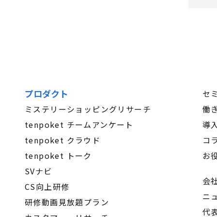
プロダクト
セ
ミステリーショッピングリサーチ
働
tenpoket チームアンケート
導
tenpoket クラウド
コ
tenpoket トーク
お
SVナビ
会
CS向上研修
ニ
研修動画見放題プラン
代