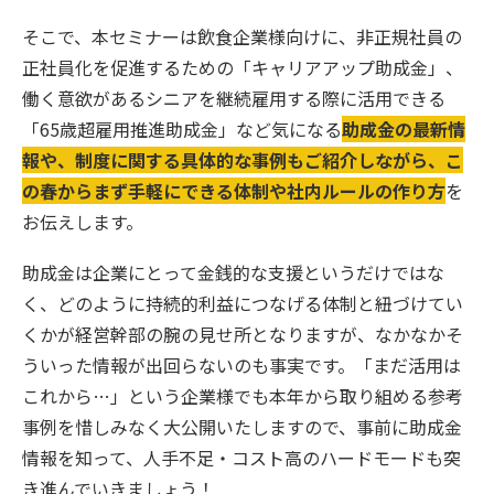
そこで、本セミナーは飲食企業様向けに、非正規社員の
正社員化を促進するための「キャリアアップ助成金」、
働く意欲があるシニアを継続雇用する際に活用できる
「65歳超雇用推進助成金」など気になる
助成金の最新情
報や、制度に関する具体的な事例もご紹介しながら、こ
の春からまず手軽にできる体制や社内ルールの作り方
を
お伝えします。
助成金は企業にとって金銭的な支援というだけではな
く、どのように持続的利益につなげる体制と紐づけてい
くかが経営幹部の腕の見せ所となりますが、なかなかそ
ういった情報が出回らないのも事実です。「まだ活用は
これから…」という企業様でも本年から取り組める参考
事例を惜しみなく大公開いたしますので、事前に助成金
情報を知って、人手不足・コスト高のハードモードも突
き進んでいきましょう！