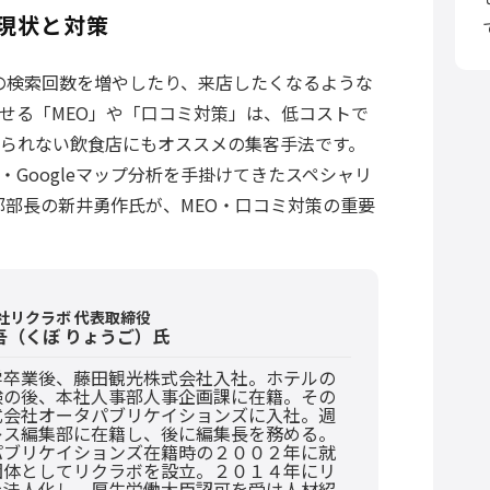
現状と対策
報の検索回数を増やしたり、来店したくなるような
せる「MEO」や「口コミ対策」は、低コストで
られない飲食店にもオススメの集客手法です。
Googleマップ分析を手掛けてきたスペシャリ
部部長の新井勇作氏が、MEO・口コミ対策の重要
社リクラボ 代表取締役
吾（くぼ りょうご）氏
学卒業後、藤田観光株式会社入社。ホテルの
験の後、本社人事部人事企画課に在籍。その
式会社オータパブリケイションズに入社。週
レス編集部に在籍し、後に編集長を務める。
パブリケイションズ在籍時の２００２年に就
団体としてリクラボを設立。２０１４年にリ
を法人化し、厚生労働大臣認可を受け人材紹