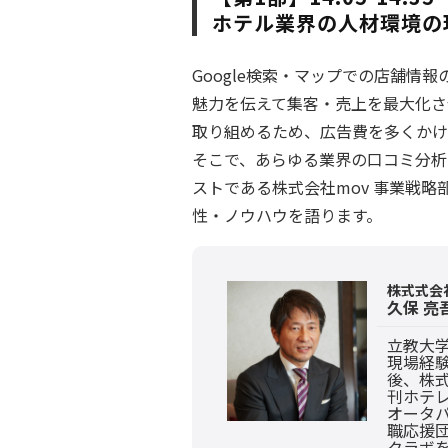
ホテル業界の人材環境の
Google検索・マップでの店舗情
魅力を伝えて集客・売上を最大化さ
取り組めるため、広告費を多くかけ
そこで、あらゆる業界の口コミ分析・
ストである株式会社mov 事業戦略
性・ノウハウを語ります。
株式式会
久保 亮
立教大
現場経
後、株
刊ホテ
オータ
職応援
クラボ