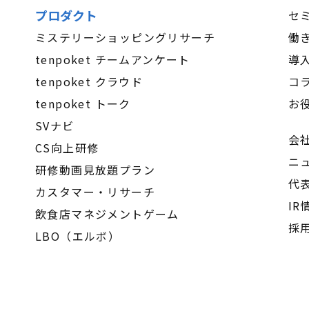
プロダクト
セ
ミステリーショッピングリサーチ
働
tenpoket チームアンケート
導
tenpoket クラウド
コ
tenpoket トーク
お
SVナビ
会
CS向上研修
ニ
研修動画見放題プラン
代
カスタマー・リサーチ
IR
飲食店マネジメントゲーム
採
LBO（エルボ）