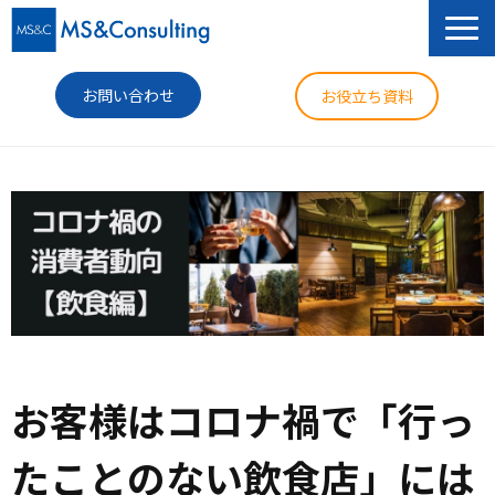
お問い合わせ
お役立ち資料
サービス
セミナー
導入事例
コラム
ニュース
お客様はコロナ禍で「行っ
企業情報
たことのない飲食店」には