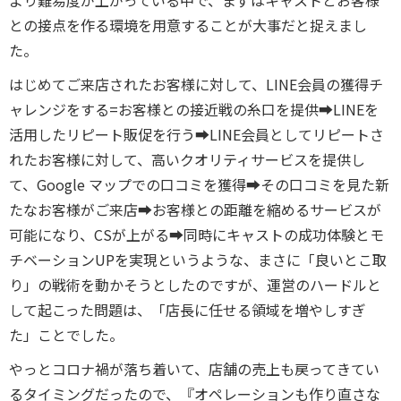
より難易度が上がっている中で、まずはキャストとお客様
との接点を作る環境を用意することが大事だと捉えまし
た。
はじめてご来店されたお客様に対して、LINE会員の獲得チ
ャレンジをする=お客様との接近戦の糸口を提供➡LINEを
活用したリピート販促を行う➡LINE会員としてリピートさ
れたお客様に対して、高いクオリティサービスを提供し
て、Google マップでの口コミを獲得➡その口コミを見た新
たなお客様がご来店➡お客様との距離を縮めるサービスが
可能になり、CSが上がる➡同時にキャストの成功体験とモ
チベーションUPを実現というような、まさに「良いとこ取
り」の戦術を動かそうとしたのですが、運営のハードルと
して起こった問題は、「店長に任せる領域を増やしすぎ
た」ことでした。
やっとコロナ禍が落ち着いて、店舗の売上も戻ってきてい
るタイミングだったので、『オペレーションも作り直さな