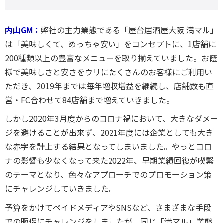
内山GM：
弊社の主力業態である「屋台居酒屋大阪 満マル」
は「美味しくて、めっちゃ安い」をコンセプトに、1店舗に
200種類以上の豊富なメニューを取り揃えていました。お蔭
様で美味しさと安さをウリにたくさんのお客様にご利用い
ただき、2019年までは毎年増収増益を継続し、店舗数も直
営・FC合わせて84店舗まで増えていきました。
しかし2020年3月度からのコロナ禍において、大きなダメー
ジを避けることが出来ず、2021年度には企業としても大き
な赤字を計上する結果となってしまいました。やっとコロ
ナの影響も少なくなって来た2022年、早期業績回復が喫緊
のテーマとなり、色々なアプローチでのプロモーション策
にチャレンジしていきました。
予算をかけてペイドメディアやSNSなど、さまざまな手段
での販促にチャレンジをしましたが、同じ「満マル」業態