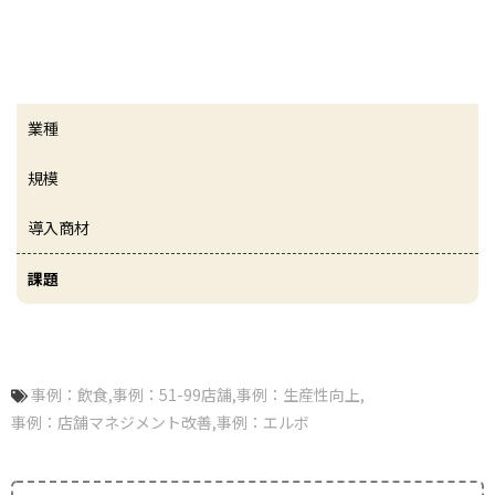
業種
規模
導入商材
課題
事例：飲食
事例：51-99店舗
事例：生産性向上
事例：店舗マネジメント改善
事例：エルボ