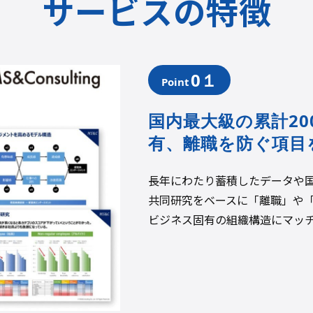
サービスの特徴
0１
Point
国内最大級の累計2
有
、離職を防ぐ項目
長年にわたり蓄積したデータや国
共同研究をベースに「離職」や
ビジネス固有の組織構造にマッ