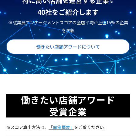
特に高い店舗を運営する企業
※
40社
をご紹介します
※
従業員エンゲージメントスコアの全店平均が上位15%の企業
を表彰
働きたい店舗アワードについて
働きたい店舗アワード
受賞企業
※スコア算出方法は、
「開催概要」
をご覧ください。