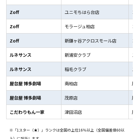
Zoff
ユニモちはら台店
コ
Zoff
モラージュ柏店
コ
Zoff
新鎌ヶ谷アクロスモール店
コ
ルネサンス
新浦安クラブ
ス
ルネサンス
稲毛クラブ
ス
屋台屋 博多劇場
南柏店
居
屋台屋 博多劇場
茂原店
居
こだわりもん一家
津田沼店
居
※「1スター（★）」ランクは全国の上位16％以上（全国偏差値60以
上）に該当します。