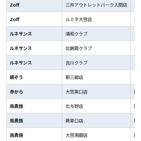
Zoff
三井アウトレットパーク入間店
コ
Zoff
ルミネ大宮店
コ
ルネサンス
浦和クラブ
ス
ルネサンス
北朝霞クラブ
ス
ルネサンス
吉川クラブ
ス
鍋ぞう
新三郷店
し
赤から
大宮東口店
居
鳥貴族
北与野店
居
鳥貴族
蕨東口店
居
鳥貴族
大宮南銀店
居