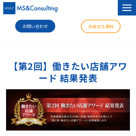
お問い合わせ
お役立ち資料
サービス
セミナー
【第2回】働きたい店舗アワ
ード 結果発表
導入事例
コラム
ニュース
企業情報