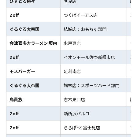
びすとろ椿々
阿見店
居
Zoff
つくばイーアス店
コ
ぐるぐる大帝国
結城店：おもちゃ部門
リ
会津喜多方ラーメン 坂内
水戸東店
ラ
Zoff
イオンモール佐野新都市店
コ
モスバーガー
足利南店
フ
ぐるぐる大帝国
館林店：スポーツハード部門
リ
鳥貴族
志木東口店
居
Zoff
新所沢パルコ
コ
Zoff
ららぽｰと富士見店
コ