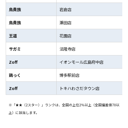
鳥貴族
岩倉店
鳥貴族
瀬田店
王道
花園店
サガミ
法隆寺店
Zoff
イオンモール広島府中店
鶏っく
博多駅前店
Zoff
トキハわさだタウン店
※「★★（2スター）」ランクは、全国の上位2％以上（全国偏差値70以
上）に該当します。