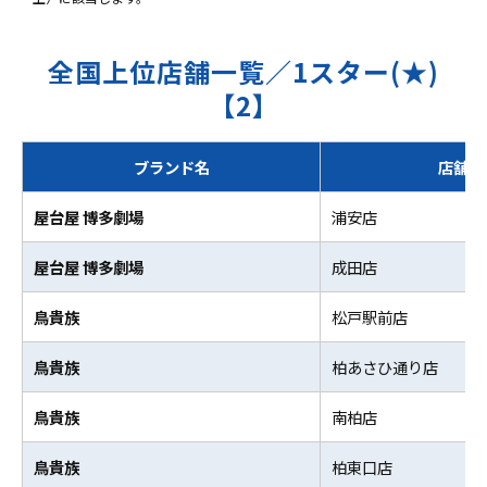
全国上位店舗一覧／1スター(★)
【2】
ブランド名
店舗名
屋台屋 博多劇場
浦安店
屋台屋 博多劇場
成田店
鳥貴族
松戸駅前店
鳥貴族
柏あさひ通り店
鳥貴族
南柏店
鳥貴族
柏東口店