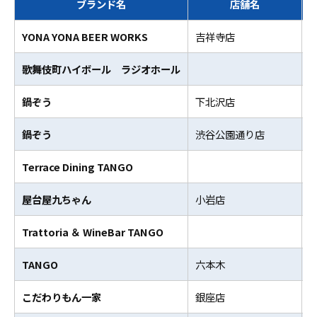
ブランド名
店舗名
YONA YONA BEER WORKS
吉祥寺店
歌舞伎町ハイボール ラジオホール
鍋ぞう
下北沢店
鍋ぞう
渋谷公園通り店
Terrace Dining TANGO
屋台屋九ちゃん
小岩店
Trattoria ＆ WineBar TANGO
TANGO
六本木
こだわりもん一家
銀座店