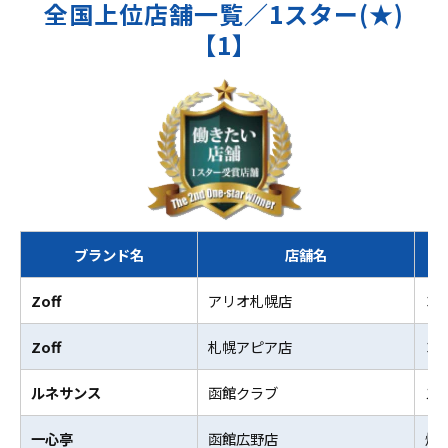
全国上位店舗一覧／1スター(★)
【1】
ブランド名
店舗名
Zoff
アリオ札幌店
コ
Zoff
札幌アピア店
コ
ルネサンス
函館クラブ
ス
一心亭
函館広野店
焼