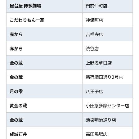
屋台屋 博多劇場
門前仲町店
こだわりもん一家
神保町店
赤から
吉祥寺店
赤から
渋谷店
金の蔵
上野浅草口店
金の蔵
新宿靖国通り2号店
月の雫
八王子店
黄金の蔵
小田急多摩センター店
金の蔵
池袋明治通り店
成城石井
高田馬場店