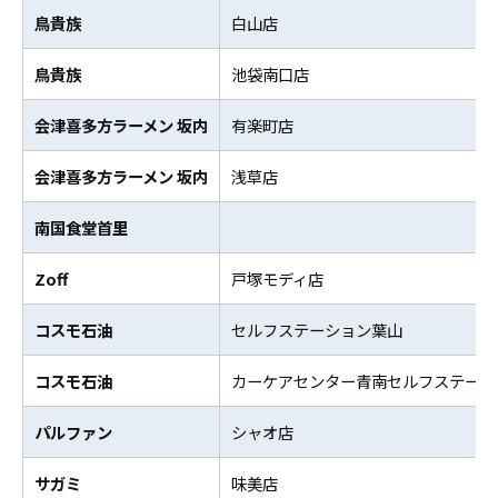
鳥貴族
白山店
鳥貴族
池袋南口店
会津喜多方ラーメン 坂内
有楽町店
会津喜多方ラーメン 坂内
浅草店
南国食堂首里
Zoff
戸塚モディ店
コスモ石油
セルフステーション葉山
コスモ石油
カーケアセンター青南セルフステーシ
パルファン
シャオ店
サガミ
味美店