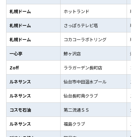
札幌ドーム
ホットランド
球
札幌ドーム
さっぽろテレビ塔
球
札幌ドーム
コカコーラボトリング
球
一心亭
鯵ヶ沢店
焼
Zoff
ララガーデン長町店
コ
ルネサンス
仙台市中田温水プール
ス
ルネサンス
仙台長町南クラブ
ス
コスモ石油
第二流通ＳＳ
ガ
ルネサンス
福島クラブ
ス