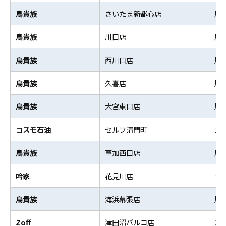
鳥貴族
さいたま新都心店
居
鳥貴族
川口店
居
鳥貴族
西川口店
居
鳥貴族
久喜店
居
鳥貴族
大宮東口店
居
コスモ石油
セルフ清門町
ガ
鳥貴族
草加西口店
居
吟家
花見川店
ラ
鳥貴族
海浜幕張店
居
Zoff
津田沼パルコ店
コ