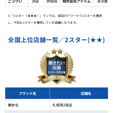
ごっつい
池袋
鉄板焼
株式会社アイテム
東京都
※「3スター（★★★）」ランクは、前回のアワードで2スターを獲得
し、今回も2スターを獲得している店舗になります。
全国上位店舗一覧／2スター(★★)
ブランド名
店舗名
赤から
札幌南3条店