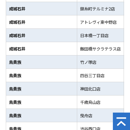
成城石井
錦糸町テルミナ2店
成城石井
アトレヴィ東中野店
成城石井
日本橋一丁目店
成城石井
飯田橋サクラテラス店
鳥貴族
竹ノ塚店
鳥貴族
四谷三丁目店
鳥貴族
神田北口店
鳥貴族
千歳烏山店
鳥貴族
曳舟店
鳥貴族
渋谷西口店