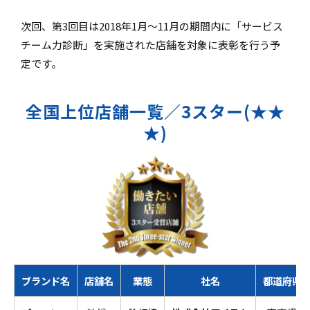
次回、第3回目は2018年1月～11月の期間内に「サービス
チーム力診断」を実施された店舗を対象に表彰を行う予
定です。
全国上位店舗一覧／3スター(★★
★)
ブランド名
店舗名
業態
社名
都道府県