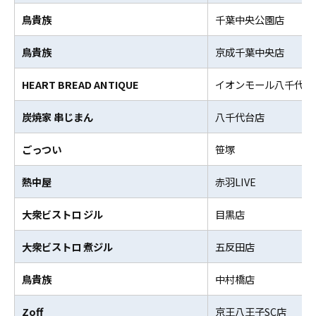
鳥貴族
千葉中央公園店
鳥貴族
京成千葉中央店
HEART BREAD ANTIQUE
イオンモール八千代緑
炭焼家 串じまん
八千代台店
ごっつい
笹塚
熱中屋
赤羽LIVE
大衆ビストロ ジル
目黒店
大衆ビストロ 煮ジル
五反田店
鳥貴族
中村橋店
Zoff
京王八王子SC店