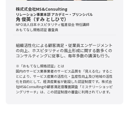
株式式会社MS&Consulting
リレーション事業本部 アカデミー・プリンシパル
角 俊英（すみ としひで）
NPO法人日本ホスピタリティ推進協会 特任講師
おもてなし規格認証 審査員
組織活性化による顧客満足・従業員エンゲージメント
の向上、ホスピタリティの風土形成に関する数多くの
コンサルティングに従事し、毎年多数の講演も行う。
※「おもてなし規格認証」とは
国内のサービス業事業者のサービス品質を「見える化」するこ
とにより、サービス産業の活性化・生産性向上及び地域の活性
化を目的として、経済産業省が創設した認証制度です。株式会
社MS&Consultingの顧客満足度覆面調査「ミステリーショッピ
ングリサーチ」は、この認証制度の審査に利用されています。
お申し込みフォーム