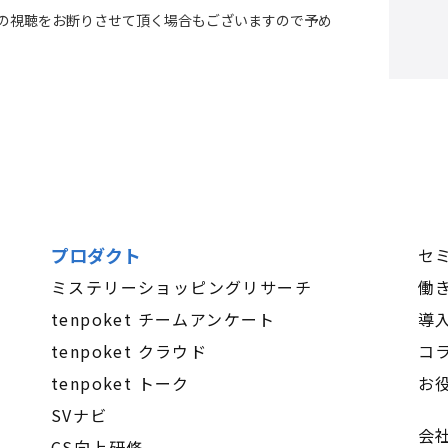
の視聴をお断りさせて頂く場合もございますので予め
プロダクト
セ
ミステリーショッピングリサーチ
働
tenpoket チームアンケート
導
tenpoket クラウド
コ
tenpoket トーク
お
SVナビ
会
CS向上研修