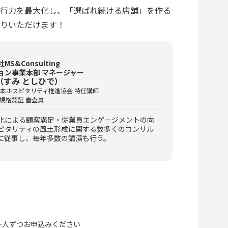
行力を最大化し、「選ばれ続ける店舗」を作る
りいただけます！
S&Consulting
ョン事業本部 マネージャー
（すみ としひで）
日本ホスピタリティ推進協会 特任講師
規格認証 審査員
化による顧客満足・従業員エンゲージメントの向
ピタリティの風土形成に関する数多くのコンサル
に従事し、毎年多数の講演も行う。
一人ずつお申込みください