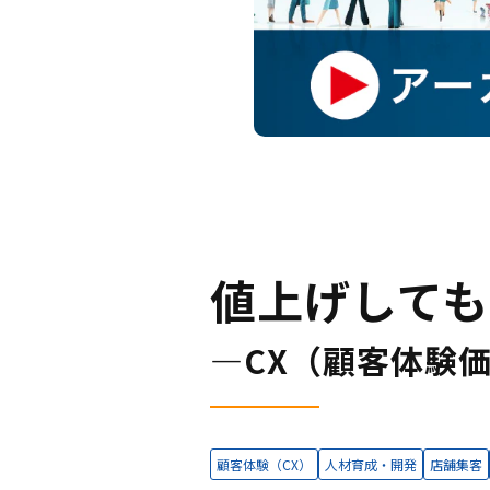
値上げして
―CX（顧客体験
顧客体験（CX）
人材育成・開発
店舗集客