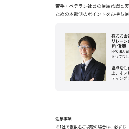
若手・ベテラン社員の帰属意識と実
ための本部側のポイントをお持ち帰
株式式会社M
リレーシ
角 俊英
NPO法人
おもてなし
組織活性
上、ホス
ティング
お申し込みフォーム
注意事項
※1社で複数名ご視聴の場合は、必ずお