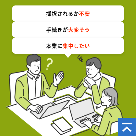
採択されるか
不安
手続きが
大変そう
本業に
集中したい