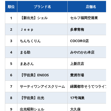
順位
ブランド名
店舗名
【新出光】シェル
セルフ福岡空港東
1
2
Ｊｅｅｐ
多摩青梅
3
ちんちくりん
COCORO店
4
まる助
みやのかわ本店
5
まあさん
上新庄店
6
【宇佐美】ENEOS
豊洲市場
7
サーティワンアイスクリーム
緑園都市そうてつライフ
8
【宇佐美】出光
17号鴻巣
9
出光昭和シェル
大久保