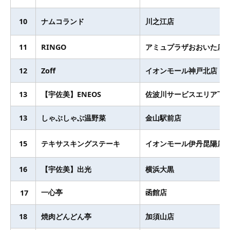
10
ナムコランド
川之江店
11
RINGO
アミュプラザおおいた店
12
Zoff
イオンモール神戸北店
13
【宇佐美】ENEOS
佐波川サービスエリア下
13
しゃぶしゃぶ温野菜
金山駅前店
15
テキサスキングステーキ
イオンモール伊丹昆陽店
16
【宇佐美】出光
横浜大黒
一心亭
函館店
17
18
焼肉どんどん亭
加須山店