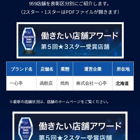
959店舗を表彰区分別にご紹介します。
（2スター・1スターはPDFファイルが開きます）
ブランド名
店舗名
業態
運営企業
所在地
一心亭
函館店
焼肉
株式会社一心亭
北海道
※最新の店舗状況は、店舗のホームページをご覧ください。